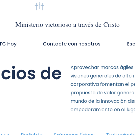
VMTC México
Ministerio victorioso a través de Cristo
TC Hoy
Contacte con nosotros
Es
icios de
Aprovechar marcos ágiles 
visiones generales de alto n
corporativa fomentan el p
propuesta de valor general.
mundo de la innovación disr
empoderamiento en el luga
ones
Pediatría
Exámenes físicos
Tratamient