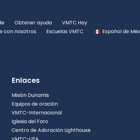
de
Obtener ayuda
VMTC Hoy
e con nosotros
Escuelas VMTC
Español de Méx
Enlaces
Misión Dunamis
Equipos de oración
VMTC-Internacional
Iglesia del Faro
Centro de Adoración Lighthouse
VMTC-USA